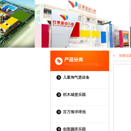
当前位
儿童淘气堡设备
积木城堡乐园
百万海洋球池
创意蹦床乐园