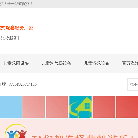
类大全一站式配齐！
式配货服务]
儿童乐园设备
儿童淘气堡设备
儿童游乐设备
百万海
洋球
%u5a92%u4f53