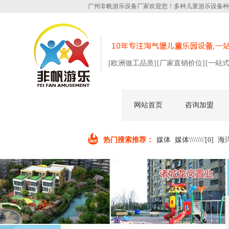
广州非帆游乐设备厂家欢迎您！多种儿童游乐设备种
[欧洲做工品质]
[厂家直销价位]
[一站
网站首页
咨询加盟
热门搜索推荐：
媒体
媒体\\\\\\\'[0]
海
%E5%AA%92%E4%BD%93
媒体\\\'[0]