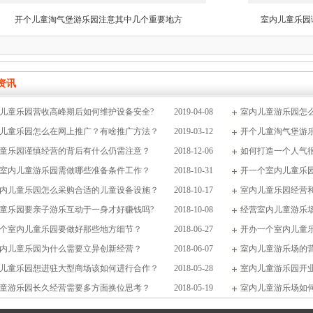
开个儿童淘气堡游乐园注意其中几个重要地方
室内儿童乐园
资讯
儿童乐园营收高峰期后如何维护设备安全?
2019-04-08
室内儿童游乐园怎
儿童乐园怎么在网上推广？有啥推广方法？
2019-03-12
开个儿童淘气堡游
童乐园谨慎经营的背后有什么仍需注意？
2018-12-06
如何打造一个人气
室内儿童游乐园需做哪些准备条件工作？
2018-10-31
开一个室内儿童乐
内儿童乐园怎么采购合适的儿童设备设施？
2018-10-17
室内儿童乐园经营
童乐园要亲子游乐互动于一身才好赚钱吗?
2018-10-08
经营室内儿童游乐
个室内儿童乐园要做好那些地方细节？
2018-06-27
开办一个室内儿童
内儿童乐园为什么需要立异创新经营？
2018-06-07
室内儿童游乐场的
儿童乐园想进驻大型商场该如何进行合作？
2018-05-28
室内儿童游乐园开
童游乐园长久经营需要多方面换位思考？
2018-05-19
室内儿童游乐场如