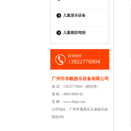
儿童游乐设备
儿童模拟驾校
咨询报价
13922776904
广州市非帆游乐设备有限公司
电 话：13922776904（陈经理）
座 机：4000-8000-82
官 网：www.fftqb.com
公司地址：广州市番禺区石基镇旦岗
西街9号