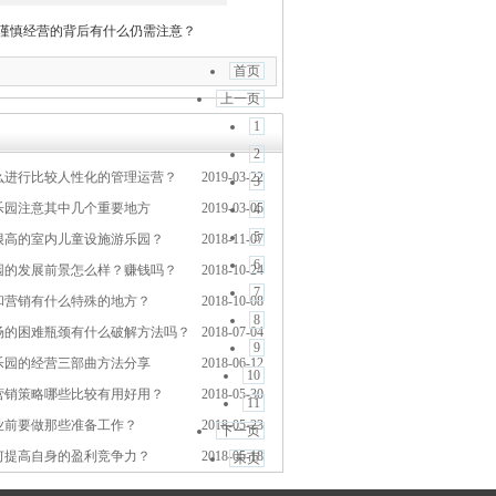
谨慎经营的背后有什么仍需注意？
首页
上一页
1
2
么进行比较人性化的管理运营？
2019-03-22
3
乐园注意其中几个重要地方
2019-03-05
4
5
很高的室内儿童设施游乐园？
2018-11-07
6
园的发展前景怎么样？赚钱吗？
2018-10-24
7
和营销有什么特殊的地方？
2018-10-08
8
场的困难瓶颈有什么破解方法吗？
2018-07-04
9
乐园的经营三部曲方法分享
2018-06-12
10
营销策略哪些比较有用好用？
2018-05-30
11
业前要做那些准备工作？
2018-05-23
下一页
何提高自身的盈利竞争力？
2018-05-18
末页