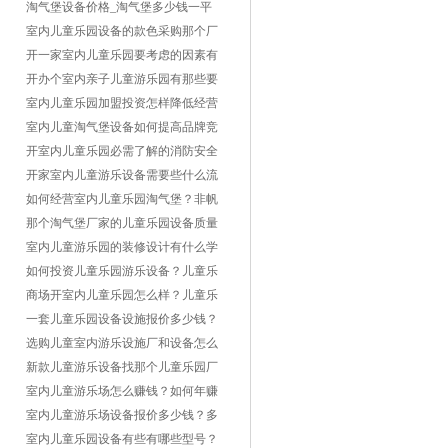
么好处？
淘气堡设备价格_淘气堡多少钱一平
方？
室内儿童乐园设备的款色采购那个厂
家比较好？
开一家室内儿童乐园要考虑的因素有
那些方面？
开办个室内亲子儿童游乐园有那些要
注意的？
室内儿童乐园加盟投资怎样降低经营
风险？
室内儿童淘气堡设备如何提高品牌竞
争力？
开室内儿童乐园必需了解的消防安全
常识
开家室内儿童游乐设备需要些什么流
程？有什么注意的？
如何经营室内儿童乐园淘气堡？非帆
游乐设备厂家教你！
那个淘气堡厂家的儿童乐园设备质量
比较好？
室内儿童游乐园的装修设计有什么学
问讲究吗？
如何投资儿童乐园游乐设备？儿童乐
园投资多少钱？
商场开室内儿童乐园怎么样？儿童乐
园开在超市可以吗？
一套儿童乐园设备设施报价多少钱？
价格表是多少钱？
选购儿童室内游乐设施厂和设备怎么
选？
新款儿童游乐设备找那个儿童乐园厂
家比较好？
室内儿童游乐场怎么赚钱？如何年赚
几十万？
室内儿童游乐场设备报价多少钱？多
少钱一平米？
室内儿童乐园设备有些有哪些型号？