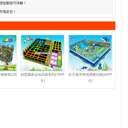
理创新技巧详解！
市场定位！
验馆[200
创意蹦床运动乐园系列[700平
百万海洋球池滑梯乐园[600平
方]
方]