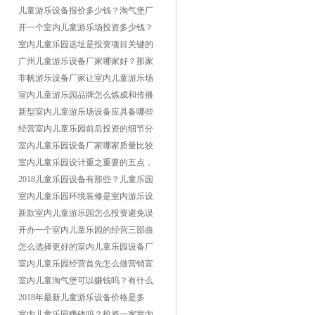
有那些类型？
儿童游乐设备报价多少钱？淘气堡厂
家那家好？
开一个室内儿童游乐场投资多少钱？
成本利润怎么样？
室内儿童乐园选址是投资项目关键的
一步
广州儿童游乐设备厂家哪家好？那家
报价比较便宜？
非帆游乐设备厂家让室内儿童游乐场
收入更赚钱！
室内儿童游乐园品牌怎么炼成和传播
口碑？
新型室内儿童游乐场设备应具备哪些
特点？
经营室内儿童乐园前后投资的细节分
析分享
室内儿童乐园设备厂家哪家质量比较
好？哪家质量有保证？
室内儿童乐园设计重之重要的五点，
装修该怎么设计？
2018儿童乐园设备有那些？儿童乐园
设施报价哪家好？
室内儿童乐园环境装修是室内游乐设
备成功的第一步
新款室内儿童游乐园怎么投资避免误
区？
开办一个室内儿童乐园的经营三部曲
方法分享
怎么选择更好的室内儿童乐园设备厂
家？
室内儿童乐园经营首先怎么做营销宣
传？
室内儿童淘气堡可以赚钱吗？有什么
发展趋势？
2018年最新儿童游乐设备价格是多
少？那家便宜？
室内儿童乐园赚钱吗？投资一家室内