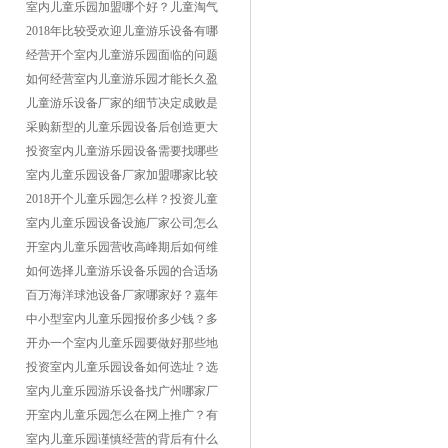
备？
室内儿童乐园加盟哪个好？儿童淘气
堡投资需要多少钱？
2018年比较受欢迎儿童游乐设备有哪
些？
经营开个室内儿童游乐园面临的问题
怎么解决？
如何经营室内儿童游乐园才能长久盈
利赚钱？
儿童游乐设备厂家的细节决定成败是
什么？
采购新型的儿童乐园设备后创造更大
的盈利效益
投资室内儿童游乐园设备需要找哪些
准备好？
室内儿童乐园设备厂家加盟哪家比较
好？
2018开个儿童乐园怎么样？投资儿童
乐园需要多少钱？
室内儿童乐园设备设施厂家公司怎么
选择？
开室内儿童乐园营收高峰期后如何维
护设备安全?
如何选择儿童游乐设备乐园的合适场
地布置？
百万海洋球池设备厂家哪家好？嘉年
华投资需要多少钱？
中小型室内儿童乐园报价多少钱？多
少钱一平米？
开办一个室内儿童乐园要做好那些地
方细节？
投资室内儿童乐园设备如何选址？选
什么地方好？
室内儿童乐园游乐设备找广州哪家厂
家好？
开室内儿童乐园怎么在网上推广？有
啥推广方法？
室内儿童乐园谨慎经营的背后有什么