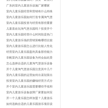
儿童乐园利润怎么样？
广东的室内儿童游乐设施厂家哪家
好？
室内儿童乐园经营和营销有什么特殊
的地方？
室内儿童游乐园如何打造专属淘气堡
主题设计特色？
室内儿童乐园投资与经营有那些重要
的注意方面？
儿童喜欢玩淘气堡乐园吗？投资开个
淘气堡赚钱吗？
室内儿童乐园经营什么时间段是热门
火爆期？
室内儿童游乐场的营销策略哪些比较
有用好用？
室内儿童游乐园怎么进行比较人性化
的管理运营？
经营室内儿童乐园盈利具备那些能力
比较好？
非帆室内儿童乐园设备为何会如此受
欢迎？
怎么选择合适的儿童淘气堡游乐设备
厂家加盟？
开个儿童淘气堡游乐园注意其中几个
重要地方
室内儿童乐园的运营如何出谋划策出
新招回本？
投资室内儿童乐园的赚钱经营方式分
享
开个室内儿童游乐园需要哪些手续和
证件？怎么样的流程？
室内儿童游乐设备故障厂家要如何应
对处理？
开一个儿童乐园怎样加盟？儿童游乐
设备加盟流程详解
如何选购合适的儿童乐园游乐项目设