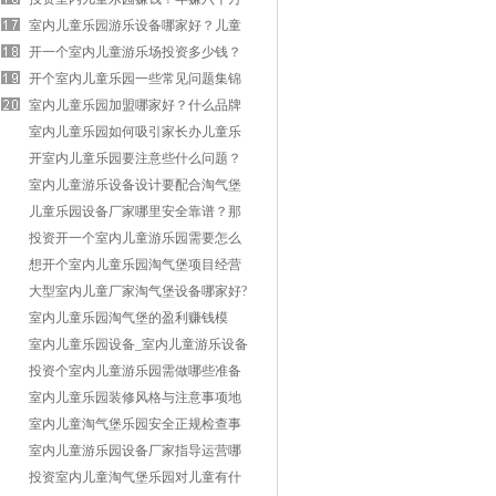
怎么做到？
室内儿童乐园游乐设备哪家好？儿童
游乐设施哪家品牌好？
开一个室内儿童游乐场投资多少钱？
利润有多少？
开个室内儿童乐园一些常见问题集锦
分析
室内儿童乐园加盟哪家好？什么品牌
比较靠谱？
室内儿童乐园如何吸引家长办儿童乐
园会员卡？
开室内儿童乐园要注意些什么问题？
赚钱吗？
室内儿童游乐设备设计要配合淘气堡
风格主题
儿童乐园设备厂家哪里安全靠谱？那
个厂家直销好？
投资开一个室内儿童游乐园需要怎么
做比较好？
想开个室内儿童乐园淘气堡项目经营
小技巧
大型室内儿童厂家淘气堡设备哪家好?
哪里买比较划算?
室内儿童乐园淘气堡的盈利赚钱模
式？非帆游乐设备厂家分析
室内儿童乐园设备_室内儿童游乐设备
的设计标准？
投资个室内儿童游乐园需做哪些准备
条件工作？
室内儿童乐园装修风格与注意事项地
方
室内儿童淘气堡乐园安全正规检查事
项包括哪些？
室内儿童游乐园设备厂家指导运营哪
家好？
投资室内儿童淘气堡乐园对儿童有什