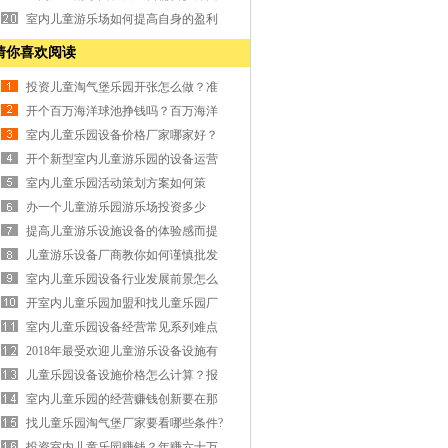
换位思考？
室内儿童游乐场如何提高自身的盈利
竞争力？
猜你喜欢阅读
投资儿童淘气堡乐园开张怎么做？准
备那些事情？
开个百万海洋球池挣钱吗？百万海洋
球项目怎么样？
室内儿童乐园设备价格厂家哪家好？
如何挑选？
开个新型室内儿童游乐园的设备运营
有那些小妙招？
室内儿童乐园活动策划方案如何策
划？创意很重要！
办一个儿童游乐园游乐场投资多少
钱？如何快速回本？
提高儿童游乐设施设备的体验感而提
高人气
儿童游乐设备厂商教你如何谨慎批发
采购设备
室内儿童乐园设备行业发展前景怎么
样？赚钱吗？
开室内儿童乐园加盟和找儿童乐园厂
家哪个好？
室内儿童乐园设备经营常见系列难点
问题有那些？
2018年最受欢迎儿童游乐设备设施有
哪些？
儿童乐园设备设施价格怎么计算？报
价多少钱？
室内儿童乐园的经营赚钱创新要在那
些方面入手？
找儿童乐园淘气堡厂家要看哪些条件?
那家比较好？
投资室内儿童乐园赚钱？年赚六十万