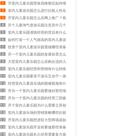
开室内儿童乐园营收高峰期后如何维
护设备安全?
室内儿童游乐园怎么进行比较人性化
的管理运营？
开室内儿童乐园怎么在网上推广？有
啥推广方法？
开个儿童淘气堡游乐园注意其中几个
重要地方
室内儿童乐园谨慎经营的背后有什么
仍需注意？
如何打造一个人气很高的室内儿童设
施游乐园？
投资个室内儿童游乐园需做哪些准备
条件工作？
开一个室内儿童乐园的发展前景怎么
样？赚钱吗？
大型室内儿童乐园怎么采购合适的儿
童设备设施？
室内儿童乐园经营和营销有什么特殊
的地方？
室内儿童乐园要亲子游乐互动于一身
才好赚钱吗?
经营室内儿童游乐场的困难瓶颈有什
么破解方法吗？
开办一个室内儿童乐园要做好那些地
方细节？
开办一个室内儿童乐园的经营三部曲
方法分享
开个室内儿童乐园为什么需要立异创
新经营？
室内儿童游乐场的营销策略哪些比较
有用好用？
开室内儿童乐园想进驻大型商场该如
何进行合作？
室内儿童游乐园开业前要做那些准备
工作？
室内儿童游乐园长久经营需要多方面