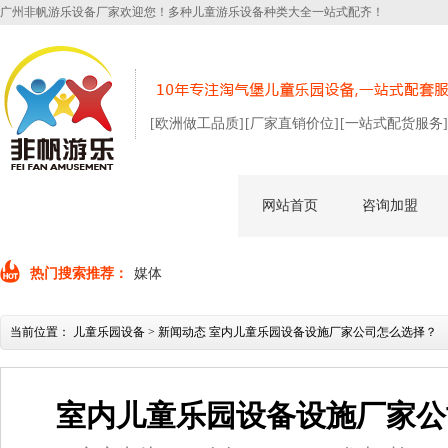
广州非帆游乐设备厂家欢迎您！多种儿童游乐设备种类大全一站式配齐！
[欧洲做工品质]
[厂家直销价位]
[一站式配货服务]
网站首页
咨询加盟
热门搜索推荐：
媒体
当前位置：
儿童乐园设备
>
新闻动态
室内儿童乐园设备设施厂家公司怎么选择？
室内儿童乐园设备设施厂家公