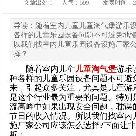
文章出处：
人气：
599
发表时间：2018
导读：随着室内儿童儿童淘气堡游乐
各样的儿童乐园设备问题不可避免地
以我们找室内儿童乐园设备设施厂家
择？
随着室内儿童
儿童淘气堡
游乐
种各样的儿童乐园设备问题不可避
来，引起众多关注，尤其是儿童游
是这个行业最为重要的问题。特别
流高峰中如果出现安全问题，耽误
节日的收入情况。所以我们找室内
施厂家公司应该怎么选择?下面让
析：