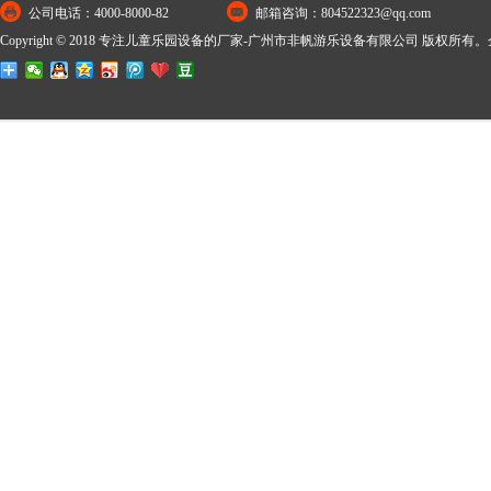
公司电话：4000-8000-82
邮箱咨询：804522323@qq.com
Copyright © 2018
专注儿童乐园设备的厂家
-广州市非帆游乐设备有限公司 版权所有