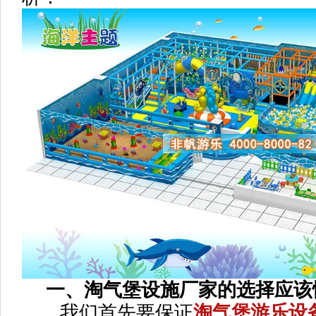
一、淘气堡设施厂家的选择应该
我们首先要保证
淘气堡游乐设