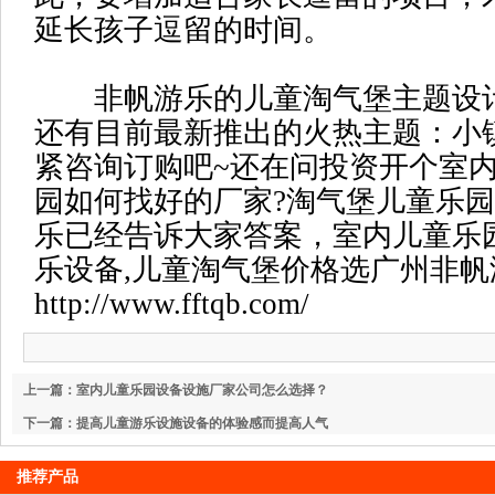
延长孩子逗留的时间。
非帆游乐的儿童淘气堡主题设计
还有目前最新推出的火热主题：小
紧咨询订购吧~还在问投资开个室
园如何找好的厂家?淘气堡儿童乐
乐已经告诉大家答案，室内儿童乐
乐设备,儿童淘气堡价格选广州非
http://www.fftqb.com/
上一篇：室内儿童乐园设备设施厂家公司怎么选择？
下一篇：提高儿童游乐设施设备的体验感而提高人气
推荐产品