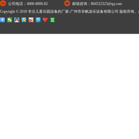
公司电话：4000-8000-82
邮箱咨询：804522323@qq.com
Copyright © 2018
专注儿童乐园设备的厂家
-广州市非帆游乐设备有限公司 版权所有